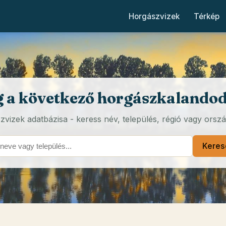
Horgászvizek
Térkép
 a következő horgászkalandod
vizek adatbázisa - keress név, település, régió vagy orszá
Keres