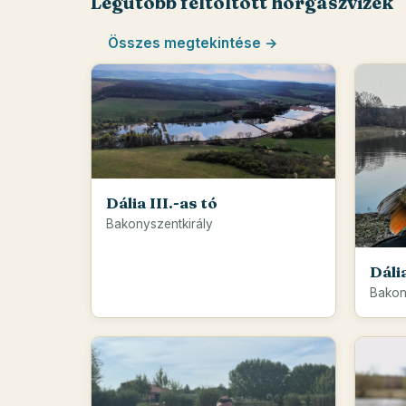
Legutóbb feltöltött horgászvizek
Összes megtekintése →
Dália III.-as tó
Bakonyszentkirály
Dáli
Bakon