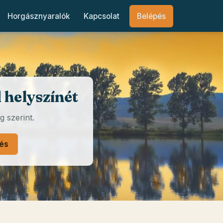
Horgásznyaralók
Kapcsolat
Belépés
 helyszínét
g szerint.
és