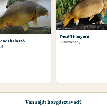
Petőfi bányató
esdi halastó
Dunavarsány
sd
Van saját horgásztavad?