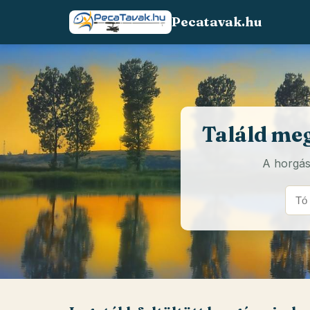
Pecatavak.hu
Találd meg
A horgász